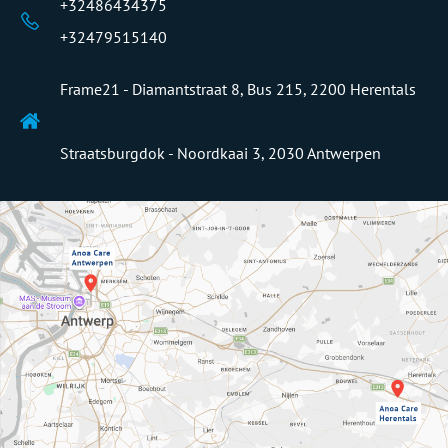
+32486434375
+32479515140
Frame21 -
Diamantstraat 8, Bus 215, 2200 Herentals
Straatsburgdok - Noordkaai 3, 2030 Antwerpen